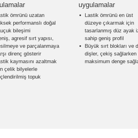
ulamalar
uygulamalar
stik ömrünü uzatan
Lastik ömrünü en üst
ksek performanslı doğal
düzeye çıkarmak için
uçuk bileşimi
tasarlanmış düz ayak i
niş, agresif sırt yapısı,
sahip geniş profil
silmeye ve parçalanmaya
Büyük sırt blokları ve 
rşı direnç gösterir
dişler, çekiş sağlarken
stik kaymasını azaltmak
maksimum denge sağl
in çelik bilyelerle
çlendirilmiş topuk