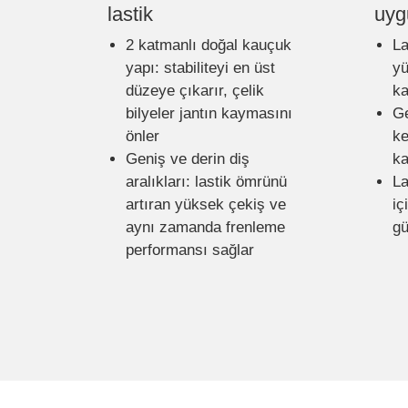
lastik
uyg
2 katmanlı doğal kauçuk
La
yapı: stabiliteyi en üst
yü
düzeye çıkarır, çelik
ka
bilyeler jantın kaymasını
Ge
önler
ke
Geniş ve derin diş
ka
aralıkları: lastik ömrünü
La
artıran yüksek çekiş ve
iç
aynı zamanda frenleme
gü
performansı sağlar