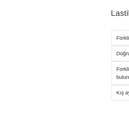
Lasti
Forkli
Doğru
Forkl
bulun
Kış a