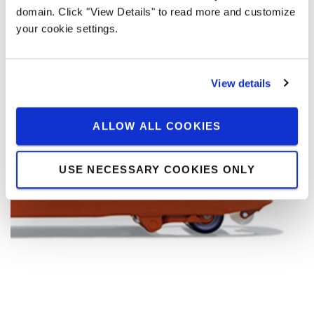
Arttırılmış dayanıklılık
domain. Click "View Details" to read more and customize
your cookie settings.
Çelik itici çubuklar yüksek maliyetli bakımları düşürerek
dayanıklılığı ve makinenin çalışabilir zamanını arttırır.
View details
ALLOW ALL COOKIES
USE NECESSARY COOKIES ONLY