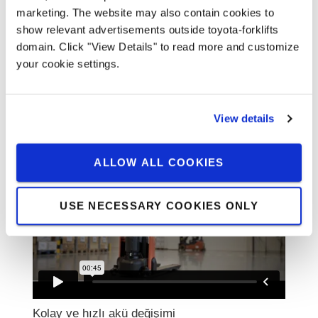
marketing. The website may also contain cookies to
show relevant advertisements outside toyota-forklifts
Aşağıdaki videoları izleyerek ya da işletmenizdeki
domain. Click "View Details" to read more and customize
yetkili personeller ile paylaşarak, teslim alacağınız
your cookie settings.
BT Tyro transpalet veya istifleyici işinizde kolayca
devreye alabilirsiniz. Herhangi bir sorunuz
olduğunuzda bizimle
iletişim
kurmaktan
View details
çekinmeyiniz.
ALLOW ALL COOKIES
USE NECESSARY COOKIES ONLY
Kolay ve hızlı akü değişimi