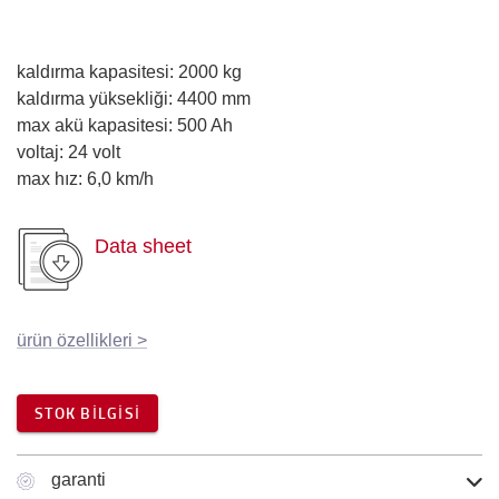
kaldırma kapasitesi
:
2000
kg
kaldırma yüksekliği
:
4400
mm
max akü kapasitesi
:
500
Ah
voltaj
:
24
volt
max hız
:
6,0
km/h
Data sheet
ürün özellikleri
>
STOK BILGISI
garanti