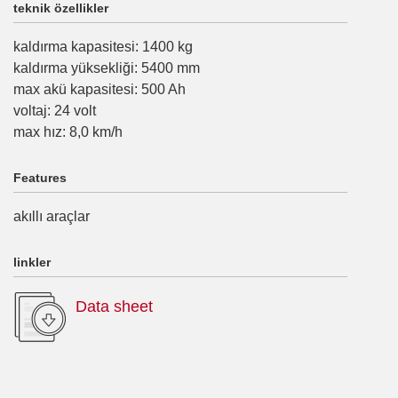
teknik özellikler
kaldırma kapasitesi
:
1400
kg
kaldırma yüksekliği
:
5400
mm
max akü kapasitesi
:
500
Ah
voltaj
:
24
volt
max hız
:
8,0
km/h
Features
akıllı araçlar
linkler
Data sheet