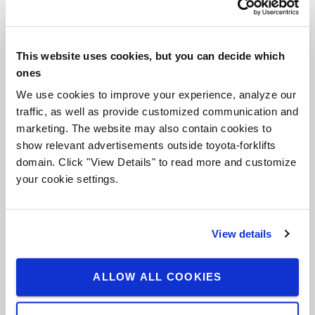
Toyota Hakkında
Toyota Kimdir
This website uses cookies, but you can decide which
Neden Toyota
ones
Tasarım Merkezi
We use cookies to improve your experience, analyze our
traffic, as well as provide customized communication and
Lojistik Çözüm Merkezi
marketing. The website may also contain cookies to
show relevant advertisements outside toyota-forklifts
Toyota Değerleri
domain. Click "View Details" to read more and customize
your cookie settings.
Toyota Felsefesi
Toyota Üretim Sistemi (TPS)
View details
Sürdürülebilirlik
ALLOW ALL COOKIES
Toyota İstif Makineleri A.Ş.
Biz Kimiz