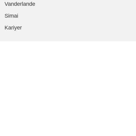
Vanderlande
Simai
Kariyer
Müşteri Hizmetleri
Katalog ve Broşürler
İletişim
SSS
Gizlilik Politikası
Çerez Politikası
KVKK
İletişimFormu
Copyright 2022. toyota-forklifts.com.tr Tüm hakları saklıdır