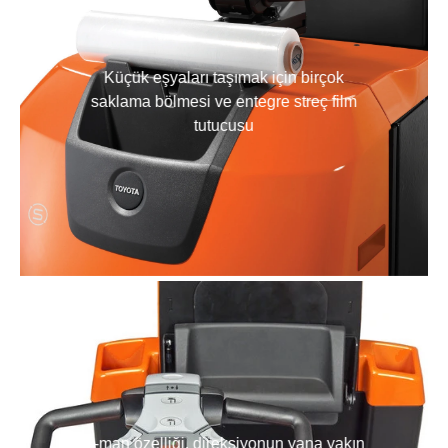
Küçük eşyaları taşımak için birçok
saklama bölmesi ve entegre streç film
tutucusu
E-man özelliği, direksiyonun yana yakın