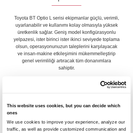
Toyota BT Optio L serisi ekipmanlar güçlü, verimli,
uyarlanabilir ve kullanımı kolay olmasıyla yüksek
üretkenlik sağlar. Geniş model konfigürasyonlu
yelpazesi, ister birinci ister ikinci seviyede toplama
olsun, operasyonunuzun taleplerini karşılayacak
ve insan-makine etkileşimini mükemmelleştirip
genel verimliliği artıracak tüm donanımlara
sahiptir.
This website uses cookies, but you can decide which
BT Optio OSE250, hızlı hareket eden
ones
depolama endüstrisi için ideal bir
ekipmandır
We use cookies to improve your experience, analyze our
traffic, as well as provide customized communication and